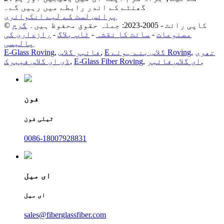
گھنٹے کے اندر رابطے میں رہیں گے۔
پرائس لسٹ کے لیے انکوائری
© کاپی رائٹ - 2005-2023: جملہ حقوق محفوظ ہیں۔
گرم
مصنوعات
-
سائٹ کا نقشہ
-
ٹاپ بلاگ
-
رازداری کی
پالیسی
تھری
,
E گلاس بنے ہوئے Roving
,
فائبر گلاس
,
E-Glass Roving
,
ای گلاس فائبر
,
E-Glass Fiber Roving
,
ڈی ای گلاس فیبرک
فون
ٹیلی فون
0086-18007928831
ای میل
ای میل
sales@fiberglassfiber.com