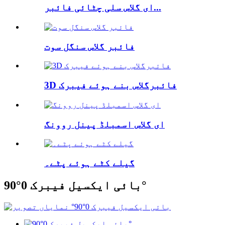
ای گلاس سلی چٹائی فائبر...
فائبر گلاس سنگل سوت
3D فائبرگلاس بنے ہوئے فیبرک
ای گلاس اسمبلڈ پینل روونگ
گیلے کٹے ہوئے پٹے۔
بائی ایکسیل فیبرک 0°90°