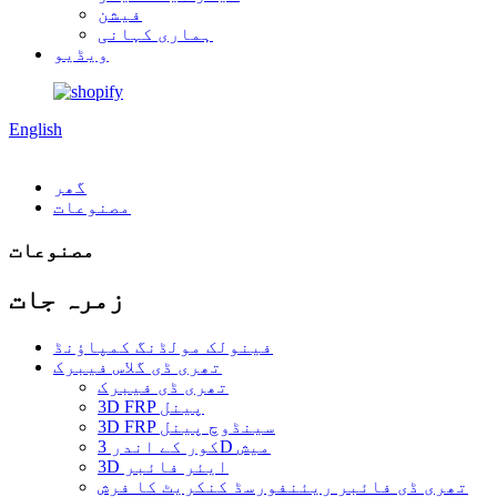
فیشن
ہماری کہانی
ویڈیو
English
گھر
مصنوعات
مصنوعات
زمرہ جات
فینولک مولڈنگ کمپاؤنڈ
تھری ڈی گلاس فیبرک
تھری ڈی فیبرک
3D FRP پینل
3D FRP سینڈوچ پینل
کور کے اندر 3D میش
3D ایئر فائبر
تھری ڈی فائبر ریئنفورسڈ کنکریٹ کا فرش