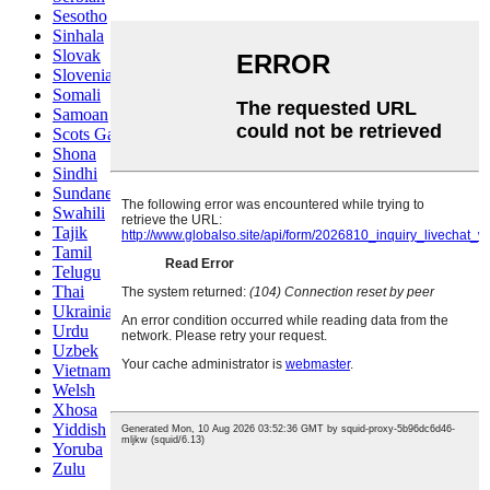
Sesotho
Sinhala
Slovak
Slovenian
Somali
Samoan
Scots Gaelic
Shona
Sindhi
Sundanese
Swahili
Tajik
Tamil
Telugu
Thai
Ukrainian
Urdu
Uzbek
Vietnamese
Welsh
Xhosa
Yiddish
Yoruba
Zulu