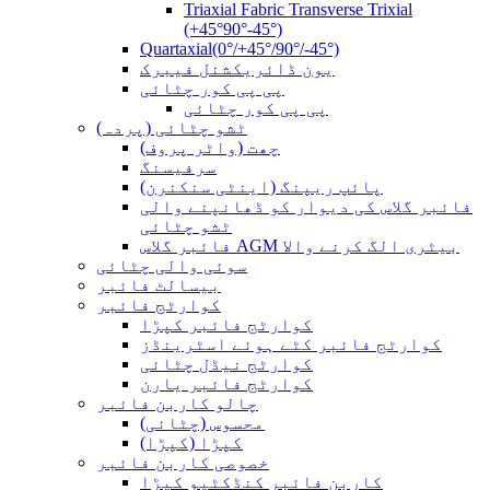
Triaxial Fabric Transverse Trixial
(+45°90°-45°)
Quartaxial(0°/+45°/90°/-45°)
یون ڈائریکشنل فیبرک
پی پی کور چٹائی
پی پی کور چٹائی
ٹشو چٹائی (پردہ)
چھت (واٹر پروف)
سرفیسنگ
پائپ ریپنگ (اینٹی سنکنرن)
فائبر گلاس کی دیوار کو ڈھانپنے والی
ٹشو چٹائی
فائبر گلاس AGM بیٹری الگ کرنے والا
سوئی والی چٹائی
بیسالٹ فائبر
کوارٹج فائبر
کوارٹج فائبر کپڑا
کوارٹج فائبر کٹے ہوئے اسٹرینڈز
کوارٹج نیڈل چٹائی
کوارٹج فائبر یارن
چالو کاربن فائبر
محسوس (چٹائی)
کپڑا (کپڑا)
خصوصی کاربن فائبر
کاربن فائبر کنڈکٹیو کپڑا