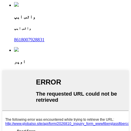
واٹس ایپ
واٹس ایپ
8618007928831
اوپر