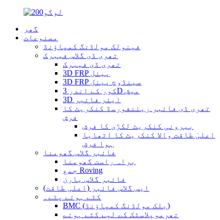
گھر
مصنوعات
فینولک مولڈنگ کمپاؤنڈ
تھری ڈی گلاس فیبرک
تھری ڈی فیبرک
3D FRP پینل
3D FRP سینڈوچ پینل
کور کے اندر 3D میش
3D ایئر فائبر
تھری ڈی فائبر ریئنفورسڈ کنکریٹ کا
فرش
بیرونی کنکریٹ لکڑی کا فرش
اعلیٰ طاقت والا کنکریٹ کا اٹھایا
ہوا فرش
فائبر گلاس گھومنا
براہ راست گھومنا
جمع Roving
فائبر گلاس یارن
ایس گلاس فائبر (اعلی طاقت)
کٹے ہوئے پٹے۔
BMC (بلک مولڈنگ کمپاؤنڈ)
تھرموپلاسٹک کے لیے کٹے ہوئے