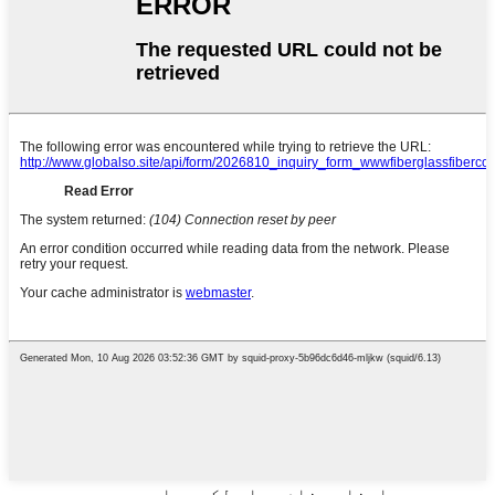
اپنا پیغام یہاں لکھیں اور ہمیں بھیجیں۔