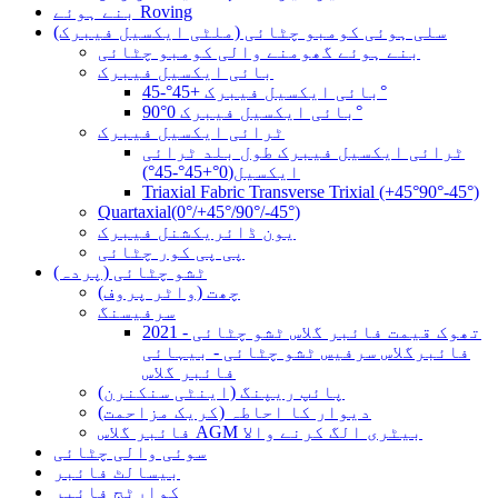
بنے ہوئے Roving
سلی ہوئی کومبو چٹائی (ملٹی ایکسیل فیبرک)
بنے ہوئے گھومنے والی کومبو چٹائی
بائی ایکسیل فیبرک
بائی ایکسیل فیبرک +45°-45°
بائی ایکسیل فیبرک 0°90°
ٹرائی ایکسیل فیبرک
ٹرائی ایکسیل فیبرک طول بلد ٹرائی
ایکسیل(0°+45°-45°)
Triaxial Fabric Transverse Trixial (+45°90°-45°)
Quartaxial(0°/+45°/90°/-45°)
یون ڈائریکشنل فیبرک
پی پی کور چٹائی
ٹشو چٹائی (پردہ)
چھت (واٹر پروف)
سرفیسنگ
2021 تھوک قیمت فائبر گلاس ٹشو چٹائی -
فائبرگلاس سرفیس ٹشو چٹائی - بیہائی
فائبر گلاس
پائپ ریپنگ (اینٹی سنکنرن)
دیوار کا احاطہ (کریک مزاحمت)
فائبر گلاس AGM بیٹری الگ کرنے والا
سوئی والی چٹائی
بیسالٹ فائبر
کوارٹج فائبر