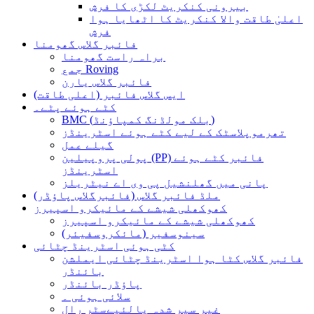
بیرونی کنکریٹ لکڑی کا فرش
اعلیٰ طاقت والا کنکریٹ کا اٹھایا ہوا
فرش
فائبر گلاس گھومنا
براہ راست گھومنا
جمع Roving
فائبر گلاس یارن
ایس گلاس فائبر (اعلی طاقت)
کٹے ہوئے پٹے۔
BMC (بلک مولڈنگ کمپاؤنڈ)
تھرموپلاسٹک کے لیے کٹے ہوئے اسٹرینڈز
گیلے عمل
پولی پروپیلین (PP) فائبر کٹے ہوئے
اسٹرینڈز
پانی میں گھلنشیل پی وی اے نیٹریلز
ملڈ فائبر گلاس (فائبرگلاس پاؤڈر)
کھوکھلی شیشے کے مائیکرو اسپیرز
کھوکھلی شیشے کے مائیکرو اسپیرز
سینوسفیر (مائکروسفیئر)
کٹی ہوئی اسٹرینڈ چٹائی
فائبر گلاس کٹا ہوا اسٹرینڈ چٹائی ایملشن
بائنڈر
پاؤڈر بائنڈر
سلائی ہوئی ۔
غیر سیر شدہ پالئیےسٹر رال