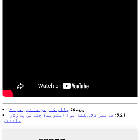
پچھلا:
چالو کاربن فائبر فیلٹ
اگلا:
فائبر گلاس کٹا ہوا اسٹرینڈ چٹائی پاؤڈر
بائنڈر