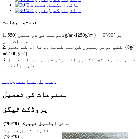
مختصر وضاحت:
1. گھومنے کی دو تہیں (550g/㎡-1250g/㎡） +0°/90° پر
منسلک ہیں
2. کٹی ہوئی پٹیوں کی تہہ کے ساتھ یا اس کے بغیر（0g/
㎡-500g/㎡）
3. کشتی مینوفیکچرنگ اور آٹوموٹو حصوں میں استعمال
کیا جاتا ہے.
ہمیں ای میل بھیجیں۔
مصنوعات کی تفصیل
پروڈکٹ ٹیگز
بائی ایکسیل فیبرک -(0°/90°)
بائی ایکسیل فیبرک
-(0°/90°)