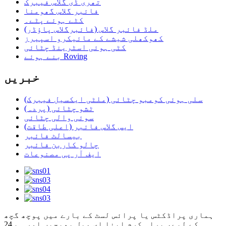
تھری ڈی گلاس فیبرک
فائبر گلاس گھومنا
کٹے ہوئے پٹے۔
ملڈ فائبر گلاس (فائبرگلاس پاؤڈر)
کھوکھلی شیشے کے مائیکرو اسپیرز
کٹی ہوئی اسٹرینڈ چٹائی
بنے ہوئے Roving
خبریں
سلی ہوئی کومبو چٹائی (ملٹی ایکسیل فیبرک)
ٹشو چٹائی (پردہ)
سوئی والی چٹائی
ایس گلاس فائبر (اعلی طاقت)
بیسالٹ فائبر
چالو کاربن فائبر
ایف آر پی مصنوعات
ہماری پراڈکٹس یا پرائس لسٹ کے بارے میں پوچھ گچھ
کے لیے، براہ کرم اپنا ای میل بھیجیں اور ہم 24