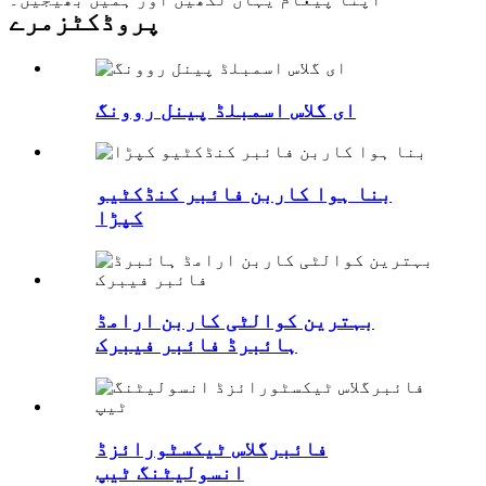
پروڈکٹ
زمرے
ای گلاس اسمبلڈ پینل روونگ
بنا ہوا کاربن فائبر کنڈکٹیو
کپڑا
بہترین کوالٹی کاربن ارامڈ
ہائبرڈ فائبر فیبرک
فائبرگلاس ٹیکسٹورائزڈ
انسولیٹنگ ٹیپ