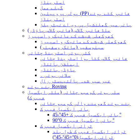
اسٹرینڈز
گیلے عمل
پولی پروپیلین (PP) فائبر کٹے ہوئے
اسٹرینڈز
پانی میں گھلنشیل پی وی اے نیٹریلز
ملڈ فائبر گلاس (فائبرگلاس پاؤڈر)
کھوکھلی شیشے کے مائیکرو اسپیرز
کھوکھلی شیشے کے مائیکرو اسپیرز
سینوسفیر (مائکروسفیئر)
کٹی ہوئی اسٹرینڈ چٹائی
فائبر گلاس کٹا ہوا اسٹرینڈ چٹائی
ایملشن بائنڈر
پاؤڈر بائنڈر
سلائی ہوئی ۔
غیر سیر شدہ پالئیےسٹر رال
بنے ہوئے Roving
سلی ہوئی کومبو چٹائی (ملٹی ایکسیل
فیبرک)
بنے ہوئے گھومنے والی کومبو چٹائی
بائی ایکسیل فیبرک
بائی ایکسیل فیبرک +45°-45°
بائی ایکسیل فیبرک 0°90°
ٹرائی ایکسیل فیبرک
ٹرائی ایکسیل فیبرک طول بلد
ٹرائی ایکسیل(0°+45°-45°)