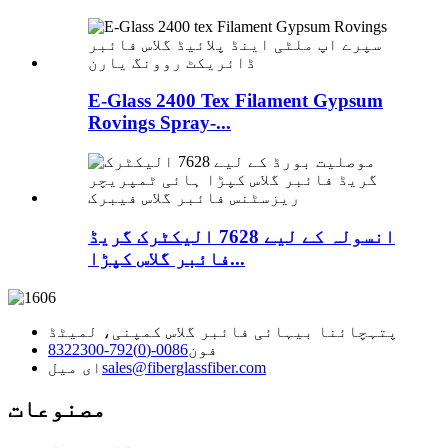
E-Glass 2400 Tex Filament Gypsum
Rovings Spray-...
انسولہ کے لیے 7628 الیکٹرک گریڈ
فائبر گلاس کپڑا...
پتہ
چائنا بیہائی فائبر گلاس کمپنی، لمیٹڈ
فون
0086-(0)792-8322300
sales@fiberglassfiber.com
ای میل
مصنوعات