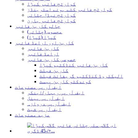
کوارٹج فائبر کپڑا
کوارٹج فائبر کٹے ہوئے اسٹرینڈز
کوارٹج نیڈل چٹائی
کوارٹج فائبر یارن
چالو کاربن فائبر
محسوس (چٹائی)
کپڑا (کپڑا)
کاربن اور ارامڈ فائبر
کاربن فائبر
ارامڈ فائبر
خصوصی کاربن فائبر
کاربن فائبر کنڈکٹیو کپڑا
کاربن فیلٹ
الیکٹروڈ کنڈکٹیو گریفائٹ فیلٹ
کوندکٹو کاربن پیسٹ
ایف آر پی مصنوعات
ایف آر پی ریبار/اینکر
ایف آر پی پینل
ایف آر پی دروازہ
ایف آر پی شیٹ
مزید مصنوعات