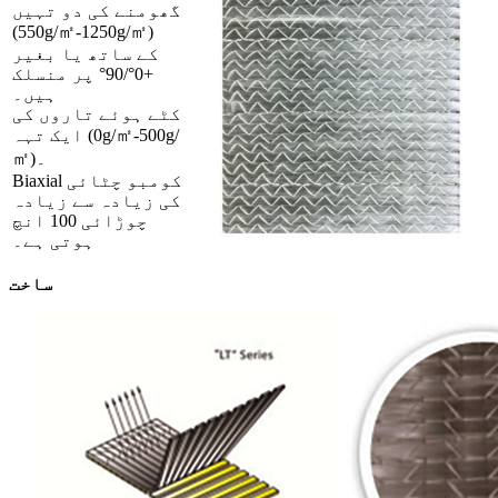
گھومنے کی دو تہیں
(550g/㎡-1250g/㎡)
کے ساتھ یا بغیر
+0°/90° پر منسلک
ہیں۔
کٹے ہوئے تاروں کی
ایک تہہ (0g/㎡-500g/
㎡)۔
Biaxial کومبو چٹائی
کی زیادہ سے زیادہ
چوڑائی 100 انچ
ہوتی ہے۔
ساخت