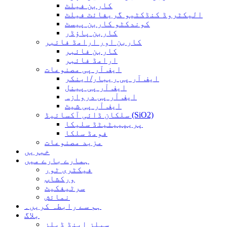
کاربن فیلٹ
الیکٹروڈ کنڈکٹیو گریفائٹ فیلٹ
کوندکٹو کاربن پیسٹ
کاربن پاؤڈر
کاربن اور ارامڈ فائبر
کاربن فائبر
ارامڈ فائبر
ایف آر پی مصنوعات
ایف آر پی ریبار/اینکر
ایف آر پی پینل
ایف آر پی دروازہ
ایف آر پی شیٹ
سلکان ڈائی آکسائیڈ (SiO2)
پریپییٹیٹڈ سلیکا
فومڈ سلکا
مزید مصنوعات
خبریں
ہمارے بارے میں
فیکٹری ٹور
ورکشاپ
سرٹیفکیٹ
نمائش
ہم سے رابطہ کریں۔
بلاگ
سیلز اینڈ ڈیلز