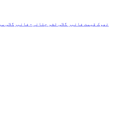
2021 تھوک قیمت فائبر گلاس ٹشو چٹائی - فائبرگلاس 