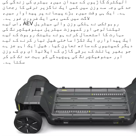
الیکٹرک گاڑیوں کے میدان میں، بیٹری کی زندگی کی
حد کی وجہ سے وزن میں کمی ایک ناگزیر ترقی کا رجحان
ہے۔ ایک ہی وقت میں، بڑے پیمانے پر پیداوار میں،
لاگت میں کمی بھی ایک ضروری غور ہے۔
اس لیے، AEV روبوٹکس نے ہلکی وزن والی میٹریل
ٹیکنالوجی اور کمپوزٹ میٹریل مینوفیکچرنگ کی
مہارت کا استعمال کرتے ہوئے بلینک روبوٹ کے لیے
ایک پیداواری ایک ٹکڑا ساختی شیل تیار کرنے کے لیے
دیگر کمپنیوں کے ساتھ تعاون کیا۔ شیل ایک اہم جز ہے
جو بغیر پائلٹ کے برقی گاڑی کے اپلائیڈ ای وی کے وزن
اور مینوفیکچرنگ کی پیچیدگی کو بہت حد تک کم کر
سکتا ہے۔