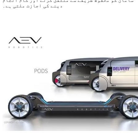
سامان کو محفوظ طریقے سے منتقل کرنے اور کام انجام
دینے کی اجازت ملتی ہے۔