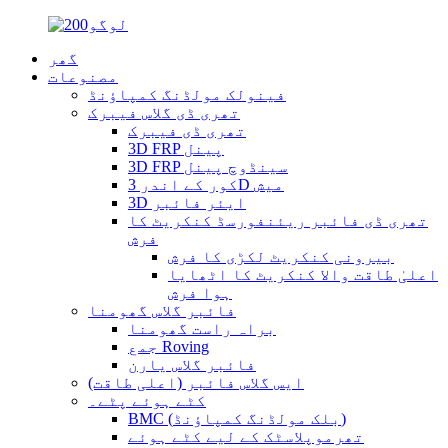
گھر
مصنوعات
فینولک مولڈنگ کمپاؤنڈ
تھری ڈی گلاس فیبرک
تھری ڈی فیبرک
3D FRP پینل
3D FRP سینڈوچ پینل
کور کے اندر 3D میش
3D ایئر فائبر
تھری ڈی فائبر ریئنفورسڈ کنکریٹ کا
فرش
بیرونی کنکریٹ لکڑی کا فرش
اعلیٰ طاقت والا کنکریٹ کا اٹھایا
ہوا فرش
فائبر گلاس گھومنا
براہ راست گھومنا
جمع Roving
فائبر گلاس یارن
ایس گلاس فائبر (اعلی طاقت)
کٹے ہوئے پٹے۔
BMC (بلک مولڈنگ کمپاؤنڈ)
تھرموپلاسٹک کے لیے کٹے ہوئے