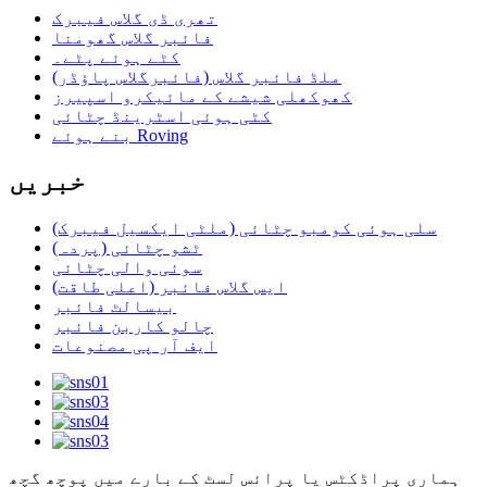
تھری ڈی گلاس فیبرک
فائبر گلاس گھومنا
کٹے ہوئے پٹے۔
ملڈ فائبر گلاس (فائبرگلاس پاؤڈر)
کھوکھلی شیشے کے مائیکرو اسپیرز
کٹی ہوئی اسٹرینڈ چٹائی
بنے ہوئے Roving
خبریں
سلی ہوئی کومبو چٹائی (ملٹی ایکسیل فیبرک)
ٹشو چٹائی (پردہ)
سوئی والی چٹائی
ایس گلاس فائبر (اعلی طاقت)
بیسالٹ فائبر
چالو کاربن فائبر
ایف آر پی مصنوعات
ہماری پراڈکٹس یا پرائس لسٹ کے بارے میں پوچھ گچھ