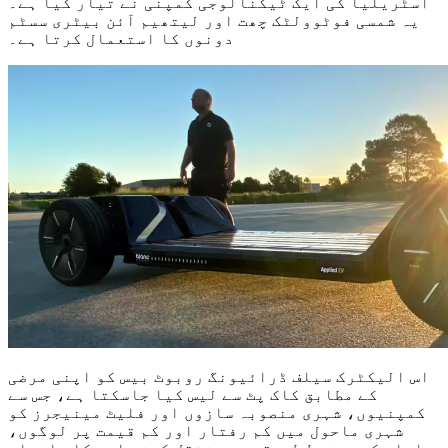
آسٹریلیا کی ایک ٹیکنالوجی کمپنی نے تیار کیا ہے۔
یہ شمسی فوٹوولٹک چھت اور لیتھیم آئن بیٹری سسٹم
دونوں کا استعمال کرتا ہے۔
اس الیکٹرک سیلف ڈرائیونگ روبوٹ بیس کو اپنی مرضی
کے مطابق کاک پٹ سے لیس کیا جاسکتا ہے، جس سے
کمپنیوں، شہری منصوبہ سازوں اور فلیٹ مینیجرز کو
شہری ماحول میں کم رفتار اور کم قیمت پر لوگوں،