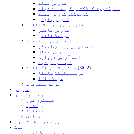
کاربن فیلٹ
الیکٹروڈ کنڈکٹیو گریفائٹ فیلٹ
کوندکٹو کاربن پیسٹ
کاربن پاؤڈر
کاربن اور ارامڈ فائبر
کاربن فائبر
ارامڈ فائبر
ایف آر پی مصنوعات
ایف آر پی ریبار/اینکر
ایف آر پی پینل
ایف آر پی دروازہ
ایف آر پی شیٹ
سلکان ڈائی آکسائیڈ (SiO2)
پریپییٹیٹڈ سلیکا
فومڈ سلکا
مزید مصنوعات
خبریں
ہمارے بارے میں
فیکٹری ٹور
ورکشاپ
سرٹیفکیٹ
نمائش
ہم سے رابطہ کریں۔
بلاگ
سیلز اینڈ ڈیلز