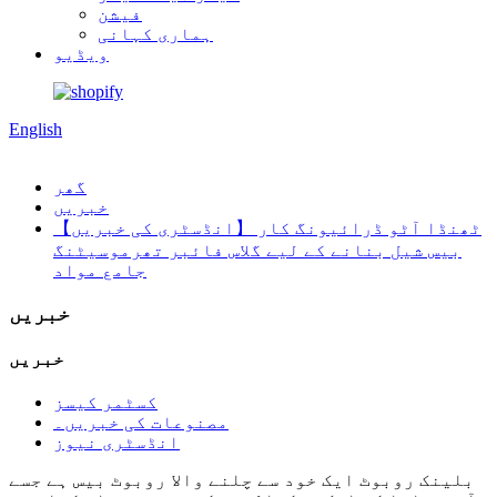
فیشن
ہماری کہانی
ویڈیو
English
گھر
خبریں
【انڈسٹری کی خبریں】 ٹھنڈا آٹو ڈرائیونگ کار
بیس شیل بنانے کے لیے گلاس فائبر تھرموسیٹنگ
جامع مواد
خبریں
خبریں
کسٹمر کیسز
مصنوعات کی خبریں۔
انڈسٹری نیوز
بلینک روبوٹ ایک خود سے چلنے والا روبوٹ بیس ہے جسے