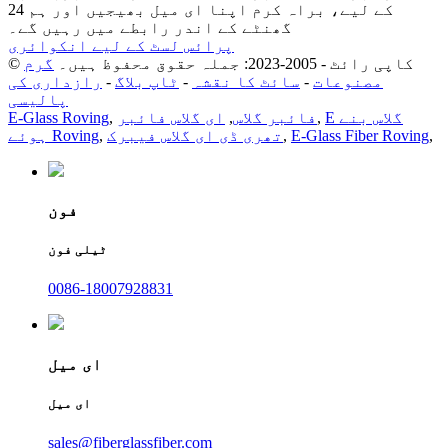
کے لیے، براہ کرم اپنا ای میل بھیجیں اور ہم 24
گھنٹے کے اندر رابطے میں رہیں گے۔
پرائس لسٹ کے لیے انکوائری
© کاپی رائٹ - 2005-2023: جملہ حقوق محفوظ ہیں۔
گرم
مصنوعات
-
سائٹ کا نقشہ
-
ٹاپ بلاگ
-
رازداری کی
پالیسی
E گلاس بنے
,
فائبر گلاس
,
ای گلاس فائبر
,
E-Glass Roving
,
E-Glass Fiber Roving
,
تھری ڈی ای گلاس فیبرک
,
ہوئے Roving
فون
ٹیلی فون
0086-18007928831
ای میل
ای میل
sales@fiberglassfiber.com