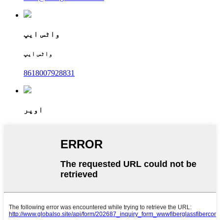
واٹس ایپ
واٹس ایپ
8618007928831
اوپر