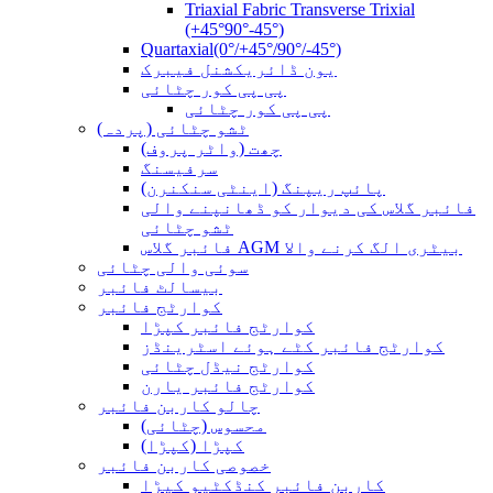
Triaxial Fabric Transverse Trixial
(+45°90°-45°)
Quartaxial(0°/+45°/90°/-45°)
یون ڈائریکشنل فیبرک
پی پی کور چٹائی
پی پی کور چٹائی
ٹشو چٹائی (پردہ)
چھت (واٹر پروف)
سرفیسنگ
پائپ ریپنگ (اینٹی سنکنرن)
فائبر گلاس کی دیوار کو ڈھانپنے والی
ٹشو چٹائی
فائبر گلاس AGM بیٹری الگ کرنے والا
سوئی والی چٹائی
بیسالٹ فائبر
کوارٹج فائبر
کوارٹج فائبر کپڑا
کوارٹج فائبر کٹے ہوئے اسٹرینڈز
کوارٹج نیڈل چٹائی
کوارٹج فائبر یارن
چالو کاربن فائبر
محسوس (چٹائی)
کپڑا (کپڑا)
خصوصی کاربن فائبر
کاربن فائبر کنڈکٹیو کپڑا