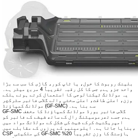
بلینک روبوٹ کا خول، یا ٹاپ کور، گاڑی کا سب سے بڑا
واحد جزو ہے، جس کا کل رقبہ تقریباً 4 مربع میٹر ہے۔
یہ مولڈنگ ٹیکنالوجی کا استعمال کرتے ہوئے ہلکے
وزن، اعلیٰ طاقت، اعلیٰ سختی والے گلاس فائبر سٹرکچر
مولڈنگ کمپاؤنڈ (GF-SMC) سے بنا ہے۔
GF-SMC گلاس فائبر بورڈ مولڈنگ کمپاؤنڈ کا مخفف
ہے، جسے تھرموسیٹنگ رال کے ساتھ شیشے کے فائبر کو
امپریگنیٹ کرکے شیٹ کی شکل کے مولڈنگ مواد میں
بنایا جاتا ہے۔ ایلومینیم کے پرزوں کے مقابلے میں،
CSP کی ملکیتی GF-SMC ہاؤسنگ کا وزن تقریباً 20%