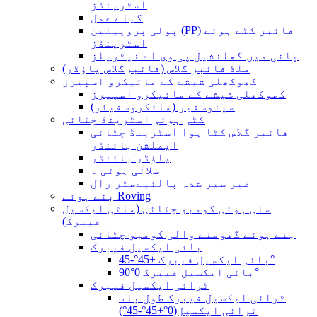
اسٹرینڈز
گیلے عمل
پولی پروپیلین (PP) فائبر کٹے ہوئے
اسٹرینڈز
پانی میں گھلنشیل پی وی اے نیٹریلز
ملڈ فائبر گلاس (فائبرگلاس پاؤڈر)
کھوکھلی شیشے کے مائیکرو اسپیرز
کھوکھلی شیشے کے مائیکرو اسپیرز
سینوسفیر (مائکروسفیئر)
کٹی ہوئی اسٹرینڈ چٹائی
فائبر گلاس کٹا ہوا اسٹرینڈ چٹائی
ایملشن بائنڈر
پاؤڈر بائنڈر
سلائی ہوئی ۔
غیر سیر شدہ پالئیےسٹر رال
بنے ہوئے Roving
سلی ہوئی کومبو چٹائی (ملٹی ایکسیل
فیبرک)
بنے ہوئے گھومنے والی کومبو چٹائی
بائی ایکسیل فیبرک
بائی ایکسیل فیبرک +45°-45°
بائی ایکسیل فیبرک 0°90°
ٹرائی ایکسیل فیبرک
ٹرائی ایکسیل فیبرک طول بلد
ٹرائی ایکسیل(0°+45°-45°)