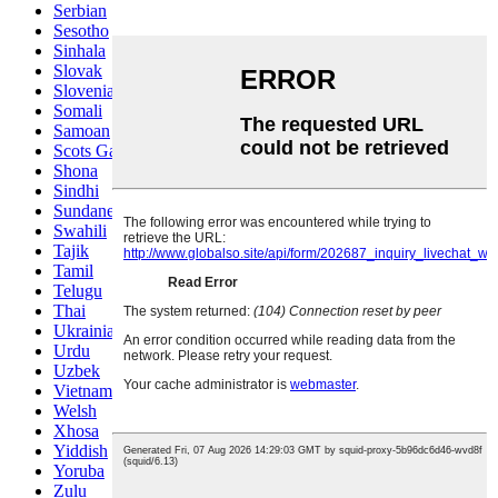
Serbian
Sesotho
Sinhala
Slovak
Slovenian
Somali
Samoan
Scots Gaelic
Shona
Sindhi
Sundanese
Swahili
Tajik
Tamil
Telugu
Thai
Ukrainian
Urdu
Uzbek
Vietnamese
Welsh
Xhosa
Yiddish
Yoruba
Zulu