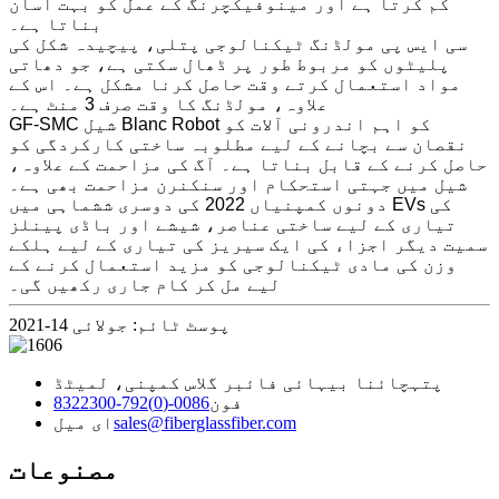
کم کرتا ہے اور مینوفیکچرنگ کے عمل کو بہت آسان
بناتا ہے۔
سی ایس پی مولڈنگ ٹیکنالوجی پتلی، پیچیدہ شکل کی
پلیٹوں کو مربوط طور پر ڈھال سکتی ہے، جو دھاتی
مواد استعمال کرتے وقت حاصل کرنا مشکل ہے۔ اس کے
علاوہ، مولڈنگ کا وقت صرف 3 منٹ ہے۔
GF-SMC شیل Blanc Robot کو اہم اندرونی آلات کو
نقصان سے بچانے کے لیے مطلوبہ ساختی کارکردگی کو
حاصل کرنے کے قابل بناتا ہے۔ آگ کی مزاحمت کے علاوہ،
شیل میں جہتی استحکام اور سنکنرن مزاحمت بھی ہے۔
دونوں کمپنیاں 2022 کی دوسری ششماہی میں EVs کی
تیاری کے لیے ساختی عناصر، شیشے اور باڈی پینلز
سمیت دیگر اجزاء کی ایک سیریز کی تیاری کے لیے ہلکے
وزن کی مادی ٹیکنالوجی کو مزید استعمال کرنے کے
لیے مل کر کام جاری رکھیں گی۔
پوسٹ ٹائم: جولائی 14-2021
پتہ
چائنا بیہائی فائبر گلاس کمپنی، لمیٹڈ
فون
0086-(0)792-8322300
sales@fiberglassfiber.com
ای میل
مصنوعات